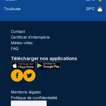
Ciel 
Toulouse
29
°C
Ciel 
Contact
Certificat d’intempérie
Météo-villes
FAQ
Télécharger nos applications
Facebook
Twitter
Mentions légales
Politique de confidentialité
Gestion des cookies