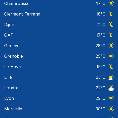
Chamrousse
17
°C
Ciel 
Clermont-Ferrand
18
°C
Ciel 
Dijon
21
°C
Ciel 
GAP
17
°C
Ciel 
Geneve
28
°C
Ciel 
Grenoble
29
°C
Ciel 
Le Havre
15
°C
Ciel 
Lille
23
°C
Ciel 
Londres
22
°C
Ciel 
Lyon
29
°C
Ciel 
Marseille
30
°C
Ciel 