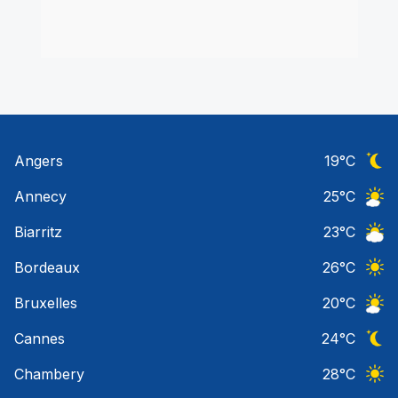
Angers
19
°C
Ciel 
Annecy
25
°C
Ciel 
Biarritz
23
°C
Ciel 
Bordeaux
26
°C
Ciel 
Bruxelles
20
°C
Ciel 
Cannes
24
°C
Ciel 
Chambery
28
°C
Ciel 