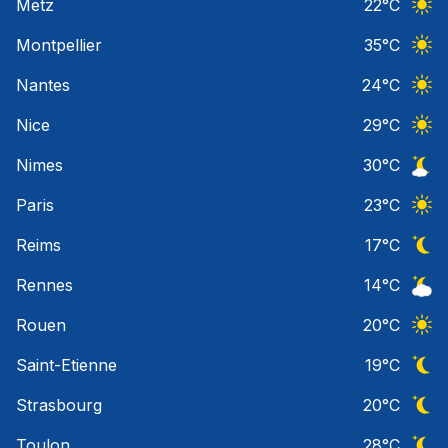
Metz
22
°C
Ciel 
Montpellier
35
°C
Ciel 
Nantes
24
°C
Ciel 
Nice
29
°C
Ciel 
Nimes
30
°C
Ciel 
Paris
23
°C
Ciel 
Reims
17
°C
Ciel 
Rennes
14
°C
Ciel 
Rouen
20
°C
Ciel 
Saint-Etienne
19
°C
Ciel 
Strasbourg
20
°C
Ciel 
Toulon
28
°C