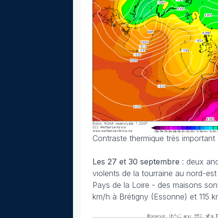
Contraste thermique très important e
Les 27 et 30 septembre
: deux an
violents de la tourraine au nord-es
Pays de la Loire - des maisons son
km/h à Brétigny (Essonne) et 115 k