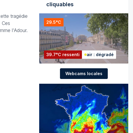
cliquables
ette tragédie
29.5°C
. Ces
omme l'Adour.
39.7°C ressenti
air : dégradé
Webcams locales