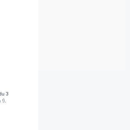
du 3
 !).