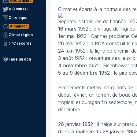
Nos articles
Climat et écarts à la normale des t
X (Twitter)
Chronique
Repères historiques de l'année 195
Almanach
16 mars
1952 : le village de Tignes 
Climat région
1er mai
1952 : Cannes proclame Gér
26 mai
1952 : la RDA construit le ri
T°C records
24 juin
1952 : la ligne de chemin de 
3 août
1952 : ouverture des jeux o
Faire un don
4 novembre
1952 : Eisenhower est
5 au 9 décembre 1952
: le pire é
Évènements météo marquants de l
début février, un torrent de boue dé
tropical et ouragan fin septembre
décembre.
26 janvier
1952
: il neige sur pres
dans
la matinée du 28 janvier 195