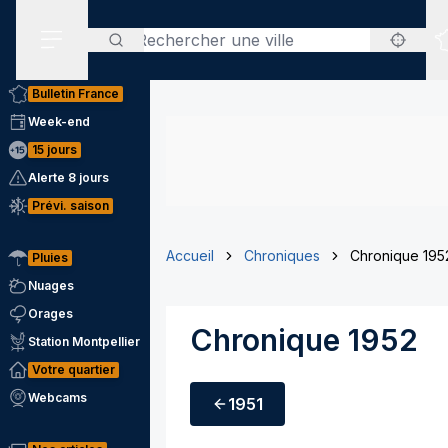
Rechercher
Menu secondaire
Bulletin France
Week-end
15 jours
Alerte 8 jours
Prévi. saison
Accueil
Chroniques
Chronique 195
Pluies
Nuages
Orages
Chronique 1952
Station Montpellier
Votre quartier
Webcams
1951