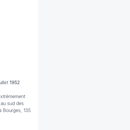
illet
1952
 extrêmement
t au sud des
 à Bourges, 135