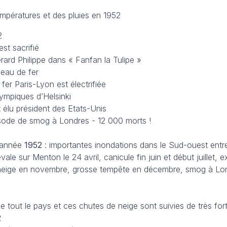
empératures et des pluies en 1952
2
est sacrifié
ard Philippe dans « Fanfan la Tulipe »
deau de fer
fer Paris-Lyon est électrifiée
lympiques d’Helsinki
 élu président des Etats-Unis
pisode de smog à Londres - 12 000 morts !
’année
1952
: importantes inondations dans le Sud-ouest entre 
vale sur Menton le 24 avril, canicule fin juin et début juillet, 
, neige en novembre, grosse tempête en décembre, smog à Lo
que tout le pays et ces chutes de neige sont suivies de très for
2