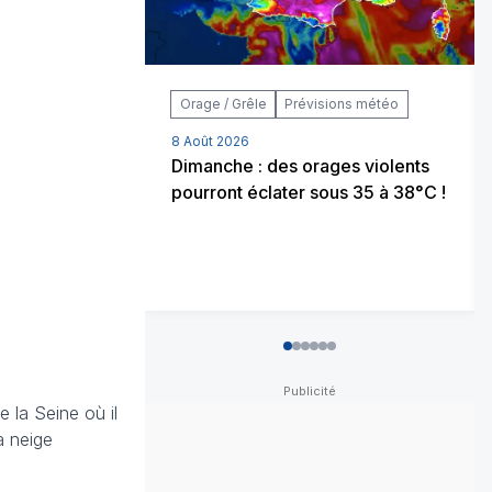
Orage / Grêle
Prévisions météo
8 Août 2026
Dimanche : des orages violents
pourront éclater sous 35 à 38°C !
0
1
2
3
4
5
e la Seine où il
a neige