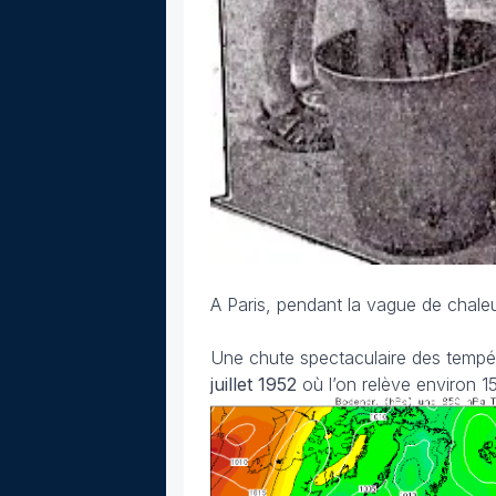
A Paris, pendant la vague de chaleur
Une chute spectaculaire des tempér
juillet 1952
où l’on relève environ 15°