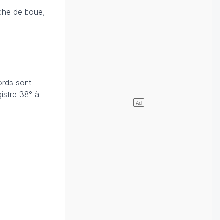
nche de boue,
ords sont
gistre 38° à