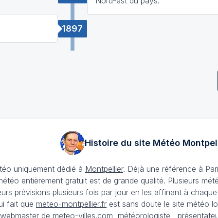
Nord-est du pays.
1897
Histoire du site Météo
Montpell
météo uniquement dédié à
Montpellier
. Déjà une référence à Pari
 météo entièrement gratuit est de grande qualité. Plusieurs mét
urs prévisions plusieurs fois par jour en les affinant à chaque
ui fait que
meteo-montpellier.fr
est sans doute le site météo loc
t (webmaster de meteo-villes.com, météorologiste , présentat