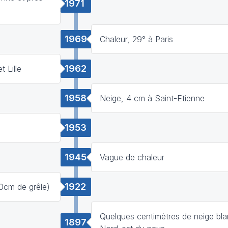
1971
1969
Chaleur, 29° à Paris
1962
 Lille
1958
Neige, 4 cm à Saint-Etienne
1953
1945
Vague de chaleur
1922
30cm de grêle)
Quelques centimètres de neige bla
1897