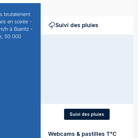
ès brutalement
ris en soirée -
Suivi des pluies
/h à Biarritz -
e, 50 000
Suivi des pluies
Webcams & pastilles T°C