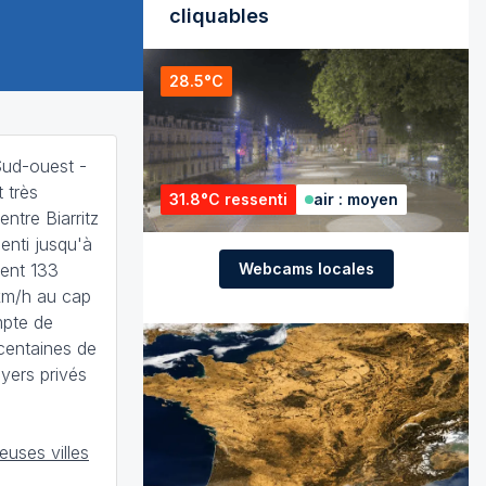
cliquables
28.5°C
 Sud-ouest -
 très
31.8°C ressenti
air : moyen
ntre Biarritz
enti jusqu'à
Webcams locales
nent 133
km/h au cap
mpte de
centaines de
yers privés
uses villes