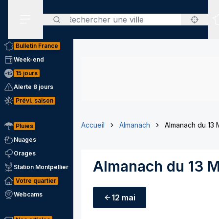
Rechercher
Menu secondaire
Bulletin France
Week-end
15 jours
Alerte 8 jours
Prévi. saison
Accueil
Almanach
Almanach du 13 
Pluies
Nuages
Orages
Almanach du 13 M
Station Montpellier
Votre quartier
Webcams
12 mai