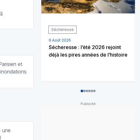
as
Sécheresse
6 Août 2026
Sécheresse : l’été 2026 rejoint
déjà les pires années de l’histoire
arisien et
 inondations
0
1
2
3
4
5
- une
8)