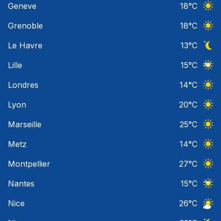
Geneve
18
°C
Ciel 
Grenoble
18
°C
Ciel 
Le Havre
13
°C
Ciel 
Lille
15
°C
Ciel 
Londres
14
°C
Ciel 
Lyon
20
°C
Ciel 
Marseille
25
°C
Ciel 
Metz
14
°C
Ciel 
Montpellier
27
°C
Ciel 
Nantes
15
°C
Ciel 
Nice
26
°C
Ciel 