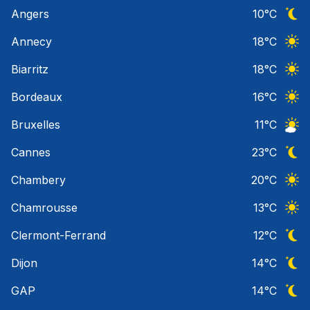
Angers
10
°C
Ciel 
Annecy
18
°C
Ciel 
Biarritz
18
°C
Ciel 
Bordeaux
16
°C
Ciel 
Bruxelles
11
°C
Ciel 
Cannes
23
°C
Ciel 
Chambery
20
°C
Ciel 
Chamrousse
13
°C
Ciel 
Clermont-Ferrand
12
°C
Ciel 
Dijon
14
°C
Ciel 
GAP
14
°C
Ciel 