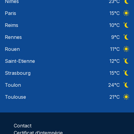
Nimes
23
°C
Ciel 
Paris
15
°C
Ciel 
Reims
10
°C
Ciel 
Rennes
9
°C
Ciel 
Rouen
11
°C
Ciel 
Saint-Etienne
12
°C
Ciel 
Strasbourg
15
°C
Ciel 
Toulon
24
°C
Ciel 
Toulouse
21
°C
Ciel 
Contact
Certificat d’intempérie