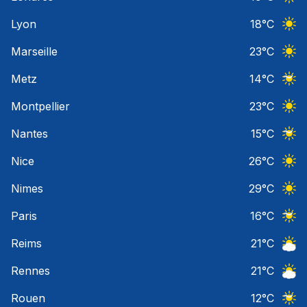
Ciel 
Lyon
18
°C
Ciel 
Marseille
23
°C
Ciel 
Metz
14
°C
Ciel 
Montpellier
23
°C
Ciel 
Nantes
15
°C
Ciel 
Nice
26
°C
Ciel 
Nimes
29
°C
Ciel 
Paris
16
°C
Ciel 
Reims
21
°C
Ciel 
Rennes
21
°C
Ciel 
Rouen
12
°C