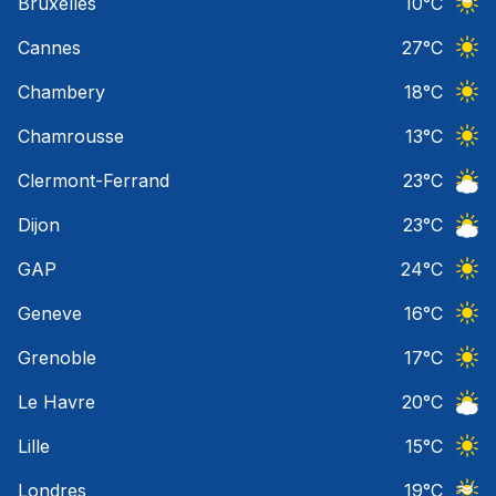
Bruxelles
10
°C
Ciel 
Cannes
27
°C
Ciel 
Chambery
18
°C
Ciel 
Chamrousse
13
°C
Ciel 
Clermont-Ferrand
23
°C
Ciel 
Dijon
23
°C
Ciel 
GAP
24
°C
Ciel 
Geneve
16
°C
Ciel 
Grenoble
17
°C
Ciel 
Le Havre
20
°C
Ciel 
Lille
15
°C
Ciel 
Londres
19
°C