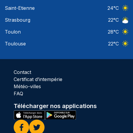
Ciel 
Saint-Etienne
24
°C
Ciel 
Strasbourg
22
°C
Ciel 
Toulon
28
°C
Ciel 
Toulouse
22
°C
Ciel 
Contact
Certificat d’intempérie
Météo-villes
FAQ
Télécharger nos applications