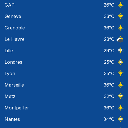
GAP
26
°C
Ciel 
Geneve
33
°C
Ciel 
Grenoble
36
°C
Ciel 
Le Havre
23
°C
Ciel 
Lille
29
°C
Ciel 
Londres
25
°C
Ciel 
Lyon
35
°C
Ciel 
Marseille
36
°C
Ciel 
Metz
32
°C
Ciel 
Montpellier
36
°C
Ciel 
Nantes
34
°C
Ciel 