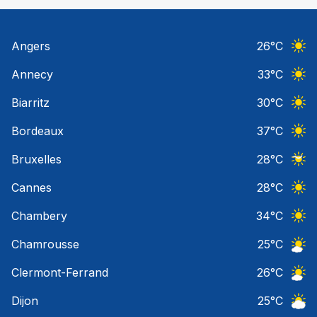
Angers
26
°C
Ciel 
Annecy
33
°C
Ciel 
Biarritz
30
°C
Ciel 
Bordeaux
37
°C
Ciel 
Bruxelles
28
°C
Ciel 
Cannes
28
°C
Ciel 
Chambery
34
°C
Ciel 
Chamrousse
25
°C
Ciel 
Clermont-Ferrand
26
°C
Ciel 
Dijon
25
°C
Ciel 