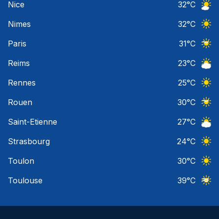
Nice
32
°C
Ciel 
Nimes
32
°C
Ciel 
Paris
31
°C
Ciel 
Reims
23
°C
Ciel 
Rennes
25
°C
Ciel 
Rouen
30
°C
Ciel 
Saint-Etienne
27
°C
Ciel 
Strasbourg
24
°C
Ciel 
Toulon
30
°C
Ciel 
Toulouse
39
°C
Ciel 