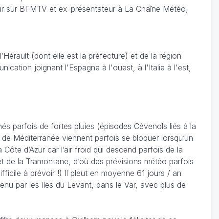
eur sur BFMTV et ex-présentateur à La Chaîne Météo,
érault (dont elle est la préfecture) et de la région
cation joignant l'Espagne à l'ouest, à l'Italie à l'est,
 parfois de fortes pluies (épisodes Cévenols liés à la
 de Méditerranée viennent parfois se bloquer lorsqu’un
ôte d’Azur car l’air froid qui descend parfois de la
al et de la Tramontane, d’où des prévisions météo parfois
fficile à prévoir !) Il pleut en moyenne 61 jours / an
u par les Iles du Levant, dans le Var, avec plus de