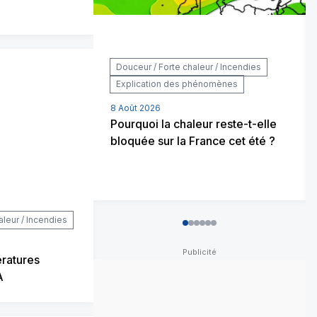
Douceur / Forte chaleur / Incendies
Explication des phénomènes
8 Août 2026
Pourquoi la chaleur reste-t-elle
bloquée sur la France cet été ?
aleur / Incendies
0
1
2
3
4
5
ératures
A