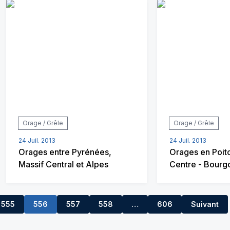
Orage / Grêle
Orage / Grêle
24 Juil. 2013
24 Juil. 2013
Orages entre Pyrénées,
Orages en Poit
Massif Central et Alpes
Centre - Bour
555
556
557
558
…
606
Suivant
559