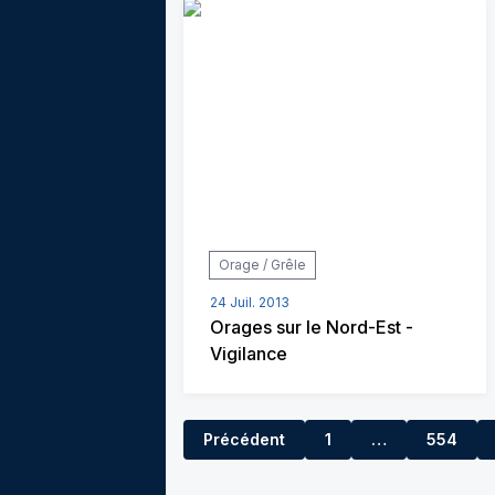
Orage / Grêle
24 Juil. 2013
Orages sur le Nord-Est -
Vigilance
Précédent
1
…
554
553