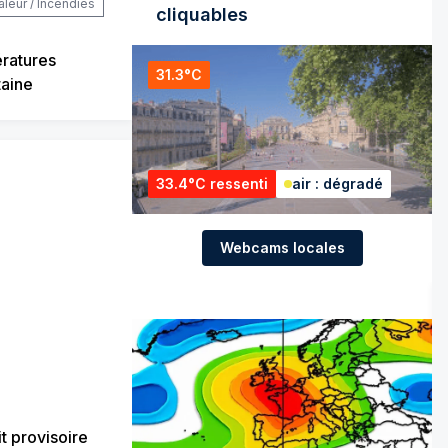
aleur / Incendies
cliquables
ératures
31.3°C
taine
33.4°C ressenti
air : dégradé
Webcams locales
t provisoire