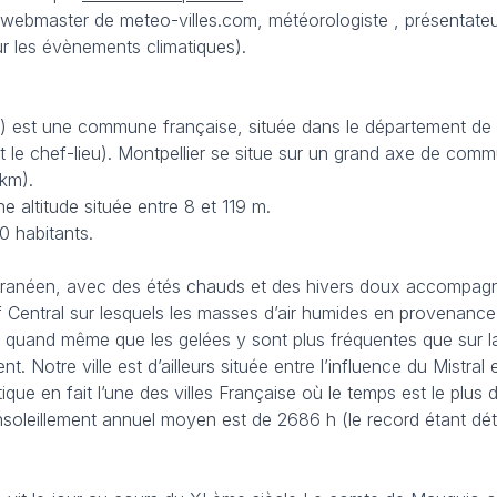
t (webmaster de meteo-villes.com, météorologiste , présentat
ur les évènements climatiques).
) est une commune française, située dans le département de l’H
le chef-lieu). Montpellier se situe sur un grand axe de communi
 km).
e altitude située entre 8 et 119 m.
0 habitants.
ranéen, avec des étés chauds et des hivers doux accompagnés
f Central sur lesquels les masses d’air humides en provenance
 quand même que les gelées y sont plus fréquentes que sur la C
nt. Notre ville est d’ailleurs située entre l’influence du Mistr
ue en fait l’une des villes Française où le temps est le plus di
leillement annuel moyen est de 2686 h (le record étant déten