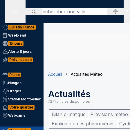
Rechercher
Menu secondaire
Bulletin France
Week-end
15 jours
Alerte 8 jours
Prévi. saison
Accueil
Actualités Météo
Pluies
Nuages
Orages
Actualités
Station Montpellier
7271
articles disponibles
Votre quartier
Bilan climatique
Prévisions météo
Webcams
Explication des phénomènes
Cycl