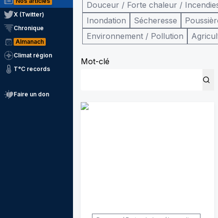
Nos articles
Douceur / Forte chaleur / Incendie
X (Twitter)
Inondation
Sécheresse
Poussièr
Chronique
Environnement / Pollution
Agricul
Almanach
Climat région
Mot-clé
T°C records
Faire un don