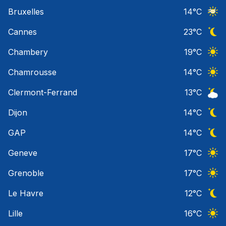
Ciel 
Bruxelles
14
°C
Ciel 
Cannes
23
°C
Ciel 
Chambery
19
°C
Ciel 
Chamrousse
14
°C
Ciel 
Clermont-Ferrand
13
°C
Ciel 
Dijon
14
°C
Ciel 
GAP
14
°C
Ciel 
Geneve
17
°C
Ciel 
Grenoble
17
°C
Ciel 
Le Havre
12
°C
Ciel 
Lille
16
°C
Ciel 