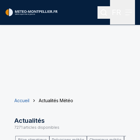
FR
Rechercher
Menu
Menu des
Accueil
Actualités Météo
Actualités
7271
articles disponibles
Bilan climatique
Prévisions météo
Chronique météo
Climat 