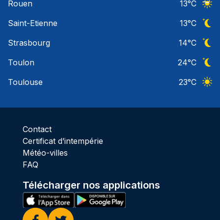
Rouen
13
°C
Ciel 
Saint-Etienne
13
°C
Ciel 
Strasbourg
14
°C
Ciel 
Toulon
24
°C
Ciel 
Toulouse
23
°C
Ciel 
Contact
Certificat d’intempérie
Météo-villes
FAQ
Télécharger nos applications