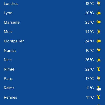
Londres
18
°C
Ciel 
Lyon
20
°C
Ciel 
Marseille
23
°C
Ciel 
Metz
14
°C
Ciel 
Montpellier
24
°C
Ciel 
Nantes
16
°C
Ciel 
Nice
26
°C
Ciel 
Nimes
22
°C
Ciel 
Paris
17
°C
Ciel 
Reims
11
°C
Ciel 
Rennes
11
°C
Ciel 