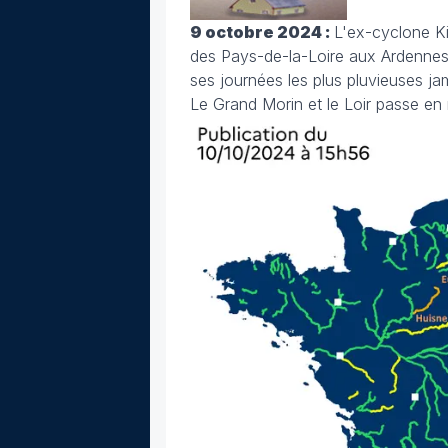
9 octobre 2024 :
L'ex-cyclone Ki
des Pays-de-la-Loire aux Ardennes 
ses journées les plus pluvieuses ja
Le Grand Morin et le Loir passe en