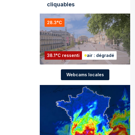
cliquables
28.3°C
38.1°C ressenti
air : dégradé
Webcams locales