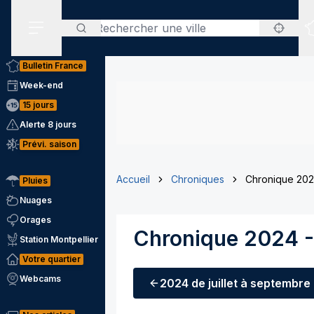
Rechercher
Menu secondaire
Bulletin France
Week-end
15 jours
Alerte 8 jours
Prévi. saison
Accueil
Chroniques
Chronique 202
Pluies
Nuages
Orages
Chronique 2024 -
Station Montpellier
Votre quartier
Webcams
2024
de juillet à septembre