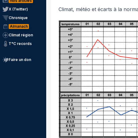
Nos articles
Climat, météo et écarts à la norm
X (Twitter)
Chronique
Almanach
Climat région
T°C records
Faire un don