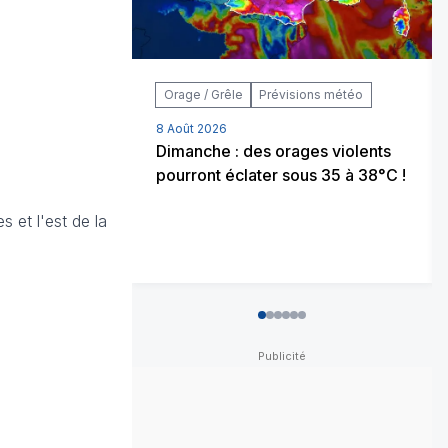
Orage / Grêle
Prévisions météo
8 Août 2026
Dimanche : des orages violents
pourront éclater sous 35 à 38°C !
 et l'est de la
0
1
2
3
4
5