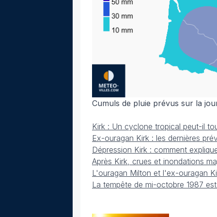
Cumuls de pluie prévus sur la jo
Kirk : Un cyclone tropical peut-il t
Ex-ouragan Kirk : les dernières pré
Dépression Kirk : comment explique
Après Kirk, crues et inondations ma
L'ouragan Milton et l'ex-ouragan Ki
La tempête de mi-octobre 1987 est-