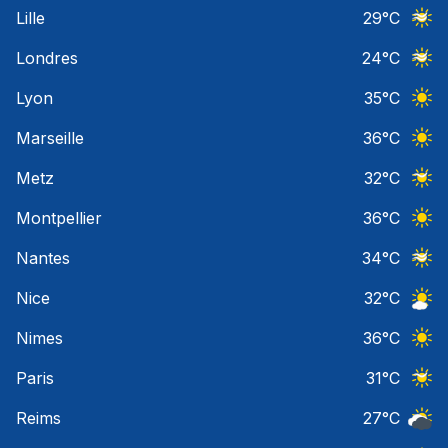
Ciel 
Lille
29
°C
Ciel 
Londres
24
°C
Ciel 
Lyon
35
°C
Ciel 
Marseille
36
°C
Ciel 
Metz
32
°C
Ciel 
Montpellier
36
°C
Ciel 
Nantes
34
°C
Ciel 
Nice
32
°C
Ciel 
Nimes
36
°C
Ciel 
Paris
31
°C
Ciel 
Reims
27
°C
Ciel 