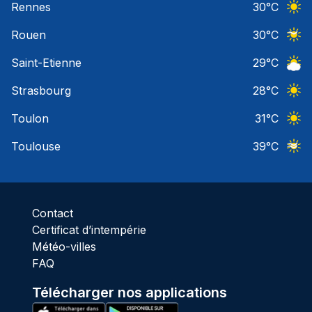
Rennes
30
°C
Ciel 
Rouen
30
°C
Ciel 
Saint-Etienne
29
°C
Ciel 
Strasbourg
28
°C
Ciel 
Toulon
31
°C
Ciel 
Toulouse
39
°C
Ciel 
Contact
Certificat d’intempérie
Météo-villes
FAQ
Télécharger nos applications