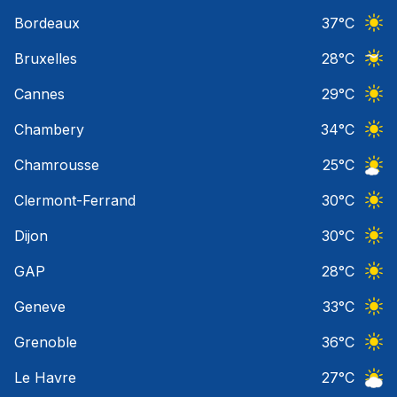
Ciel 
Bordeaux
37
°C
Ciel 
Bruxelles
28
°C
Ciel 
Cannes
29
°C
Ciel 
Chambery
34
°C
Ciel 
Chamrousse
25
°C
Ciel 
Clermont-Ferrand
30
°C
Ciel 
Dijon
30
°C
Ciel 
GAP
28
°C
Ciel 
Geneve
33
°C
Ciel 
Grenoble
36
°C
Ciel 
Le Havre
27
°C