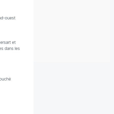
Sud-ouest
ersart et
es dans les
touché