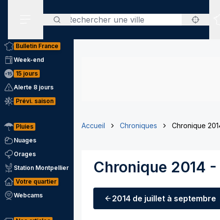
Rechercher
Menu secondaire
Bulletin France
Week-end
15 jours
Alerte 8 jours
Prévi. saison
Accueil
Chroniques
Chronique 201
Pluies
Nuages
Orages
Chronique 2014 -
Station Montpellier
Votre quartier
Webcams
2014
de juillet à septembre