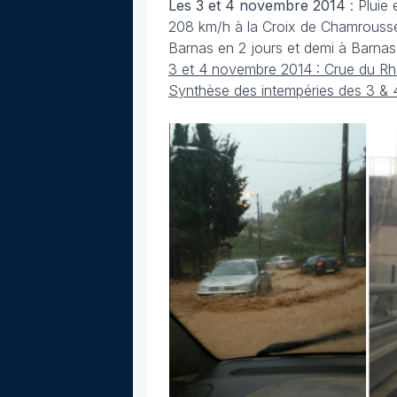
Les 3 et 4 novembre
2014
: Pluie
208 km/h à la Croix de Chamrousse
Barnas en 2 jours et demi à Barnas
3 et 4 novembre 2014 : Crue du Rh
Synthèse des intempéries des 3 &