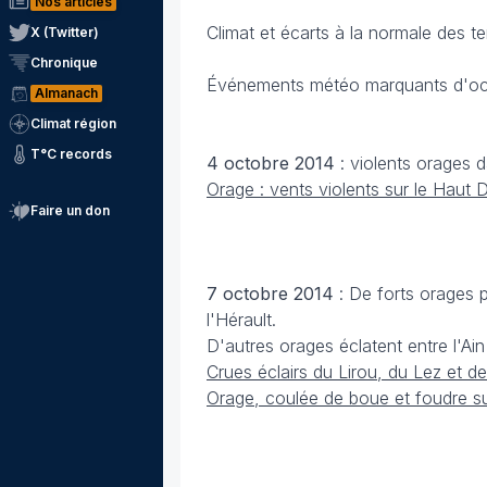
Nos articles
Climat et écarts à la normale des t
X (Twitter)
Chronique
Événements météo marquants d'oc
Almanach
Climat région
T°C records
4 octobre 2014
: violents orages 
Orage : vents violents sur le Haut
Faire un don
7 octobre
2014
: De forts orages 
l'Hérault.
D'autres orages éclatent entre l'Ai
Crues éclairs du Lirou, du Lez et 
Orage, coulée de boue et foudre su