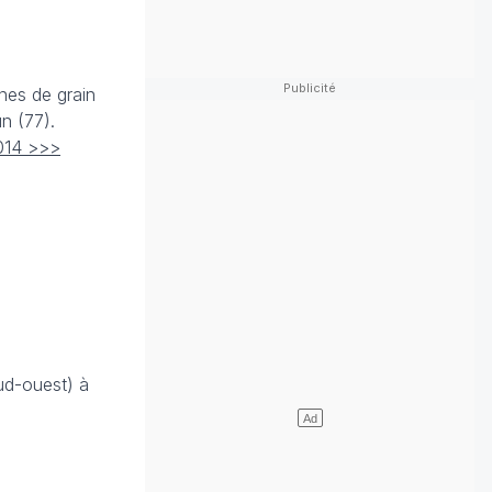
nes de grain
n (77).
2014 >>>
Sud-ouest) à