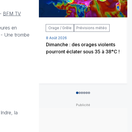
 -
BFM TV
eures en
Orage / Grêle
Prévisions météo
e - Une trombe
8 Août 2026
Dimanche : des orages violents
pourront éclater sous 35 à 38°C !
0
1
2
3
4
5
Indre, la