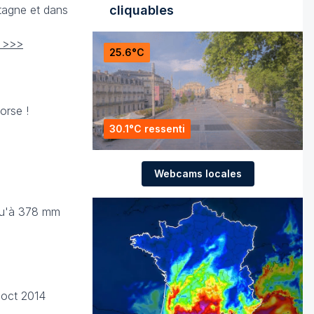
tagne et dans
cliquables
4 >>>
25.6°C
orse !
30.1°C ressenti
Webcams locales
squ'à 378 mm
 oct 2014