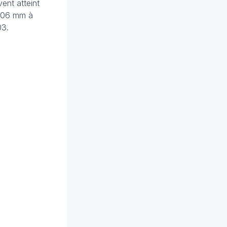
ent atteint
 406 mm à
03.