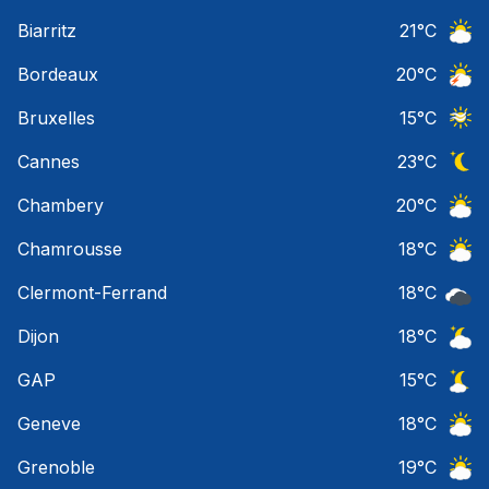
Ciel 
Biarritz
21
°C
Ciel 
Bordeaux
20
°C
Orage
Bruxelles
15
°C
Ciel 
Cannes
23
°C
Ciel 
Chambery
20
°C
Ciel 
Chamrousse
18
°C
Ciel 
Clermont-Ferrand
18
°C
Ciel 
Dijon
18
°C
Ciel 
GAP
15
°C
Ciel 
Geneve
18
°C
Ciel 
Grenoble
19
°C