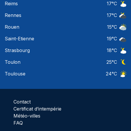
Reims
17
°C
Ciel 
Rennes
17
°C
Ciel 
Rouen
15
°C
Ciel 
Saint-Etienne
19
°C
Ciel 
Strasbourg
18
°C
Ciel 
Toulon
25
°C
Ciel 
Toulouse
24
°C
Ciel 
Contact
Certificat d’intempérie
Météo-villes
FAQ