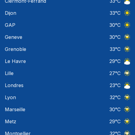
Clermont-Ferrand
33
°C
Ciel 
Dijon
33
°C
Ciel 
GAP
30
°C
Ciel 
Geneve
30
°C
Ciel 
Grenoble
33
°C
Ciel 
Le Havre
29
°C
Ciel 
Lille
27
°C
Ciel 
Londres
23
°C
Ciel 
Lyon
32
°C
Ciel 
Marseille
30
°C
Ciel 
Metz
29
°C
Ciel 
Montpellier
32
°C