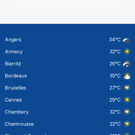
Angers
34
°C
Ciel 
Annecy
32
°C
Ciel 
Biarritz
26
°C
Risqu
Bordeaux
35
°C
Orage
Bruxelles
27
°C
Ciel 
Cannes
29
°C
Ciel 
Chambery
32
°C
Ciel 
Chamrousse
22
°C
Ciel 