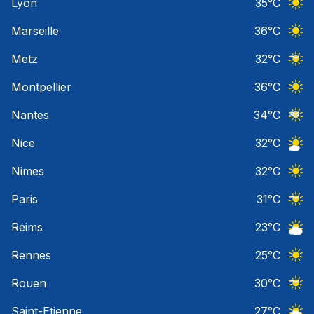
Lyon
35
°C
Ciel 
Marseille
36
°C
Ciel 
Metz
32
°C
Ciel 
Montpellier
36
°C
Ciel 
Nantes
34
°C
Ciel 
Nice
32
°C
Ciel 
Nimes
32
°C
Ciel 
Paris
31
°C
Ciel 
Reims
23
°C
Ciel 
Rennes
25
°C
Ciel 
Rouen
30
°C
Ciel 
Saint-Etienne
27
°C