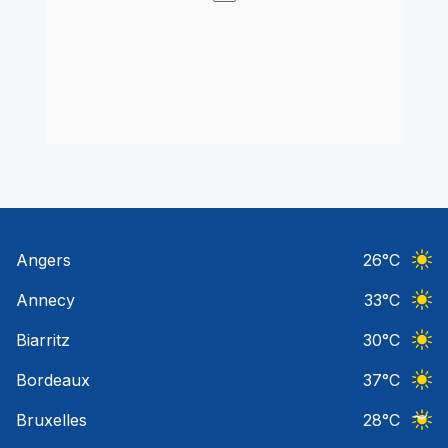
Angers
26
°C
Ciel 
Annecy
33
°C
Ciel 
Biarritz
30
°C
Ciel 
Bordeaux
37
°C
Ciel 
Bruxelles
28
°C
Ciel 