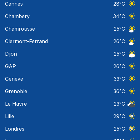
Cannes
28
°C
Ciel 
Chambery
34
°C
Ciel 
Chamrousse
25
°C
Ciel 
Clermont-Ferrand
26
°C
Ciel 
Dijon
25
°C
Ciel 
GAP
26
°C
Ciel 
Geneve
33
°C
Ciel 
Grenoble
36
°C
Ciel 
Le Havre
23
°C
Ciel 
Lille
29
°C
Ciel 
Londres
25
°C
Ciel 