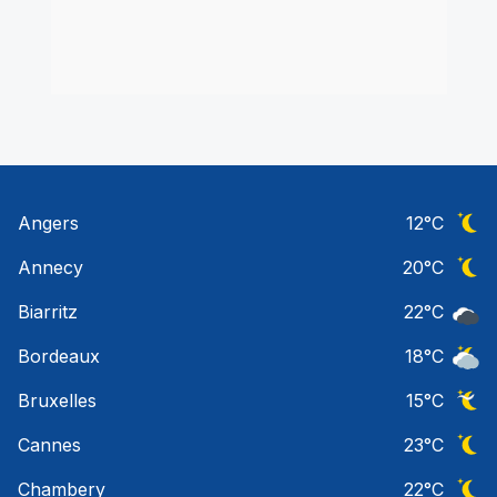
Angers
12
°C
Ciel 
Annecy
20
°C
Ciel 
Biarritz
22
°C
Ciel 
Bordeaux
18
°C
Ciel 
Bruxelles
15
°C
Ciel 
Cannes
23
°C
Ciel 
Chambery
22
°C