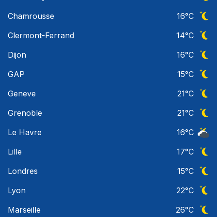
Ciel 
Chamrousse
16
°C
Ciel 
Clermont-Ferrand
14
°C
Ciel 
Dijon
16
°C
Ciel 
GAP
15
°C
Ciel 
Geneve
21
°C
Ciel 
Grenoble
21
°C
Ciel 
Le Havre
16
°C
Ciel 
Lille
17
°C
Ciel 
Londres
15
°C
Ciel 
Lyon
22
°C
Ciel 
Marseille
26
°C