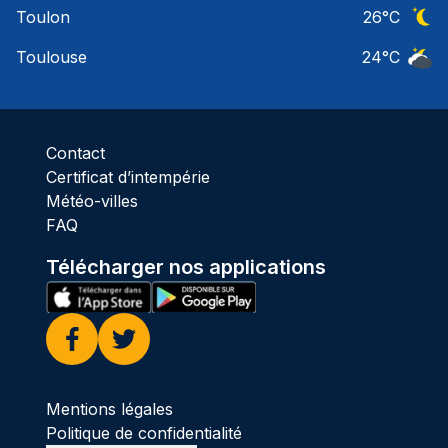
Toulon
26
°C
Ciel 
Toulouse
24
°C
Ciel 
Contact
Certificat d’intempérie
Météo-villes
FAQ
Télécharger nos applications
Facebook
Twitter
Mentions légales
Politique de confidentialité