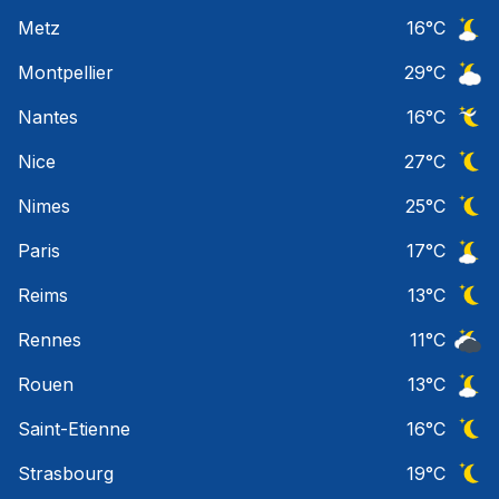
Ciel 
Metz
16
°C
Ciel 
Montpellier
29
°C
Ciel 
Nantes
16
°C
Ciel 
Nice
27
°C
Ciel 
Nimes
25
°C
Ciel 
Paris
17
°C
Ciel 
Reims
13
°C
Ciel 
Rennes
11
°C
Ciel 
Rouen
13
°C
Ciel 
Saint-Etienne
16
°C
Ciel 
Strasbourg
19
°C
Ciel 