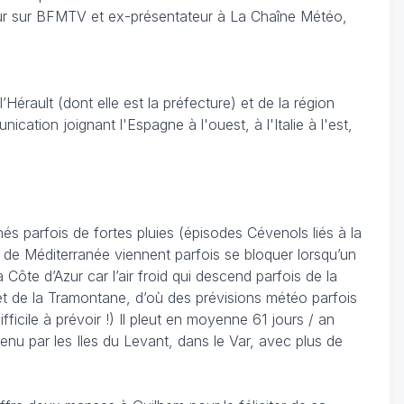
eur sur BFMTV et ex-présentateur à La Chaîne Météo,
érault (dont elle est la préfecture) et de la région
cation joignant l'Espagne à l'ouest, à l'Italie à l'est,
 parfois de fortes pluies (épisodes Cévenols liés à la
 de Méditerranée viennent parfois se bloquer lorsqu’un
ôte d’Azur car l’air froid qui descend parfois de la
al et de la Tramontane, d’où des prévisions météo parfois
fficile à prévoir !) Il pleut en moyenne 61 jours / an
u par les Iles du Levant, dans le Var, avec plus de