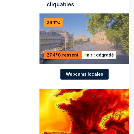
cliquables
24.1°C
27.4°C ressenti
air : dégradé
Webcams locales