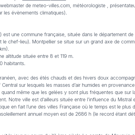
t (webmaster de meteo-villes.com, météorologiste , présentat
ur les évènements climatiques).
) est une commune française, située dans le département de l’H
le chef-lieu). Montpellier se situe sur un grand axe de communi
 km).
e altitude située entre 8 et 119 m.
0 habitants.
ranéen, avec des étés chauds et des hivers doux accompagnés
f Central sur lesquels les masses d’air humides en provenance
 quand même que les gelées y sont plus fréquentes que sur la C
nt. Notre ville est d’ailleurs située entre l’influence du Mistr
ue en fait l’une des villes Française où le temps est le plus di
leillement annuel moyen est de 2686 h (le record étant déten