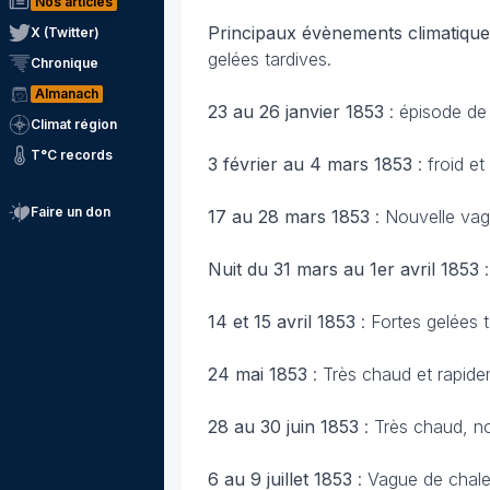
Nos articles
Principaux évènements climatique
X (Twitter)
gelées tardives.
Chronique
Almanach
23 au 26 janvier 1853
: épisode de 
Climat région
T°C records
3 février au 4 mars 1853
: froid e
Faire un don
17 au 28 mars 1853
: Nouvelle vag
Nuit du 31 mars au 1er avril 1853
14 et 15 avril 1853
: Fortes gelées t
24 mai 1853
: Très chaud et rapid
28 au 30 juin 1853
: Très chaud, n
6 au 9 juillet 1853
: Vague de chale