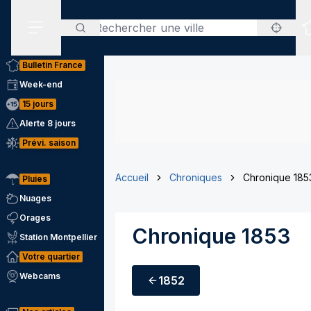
Rechercher
Menu secondaire
Bulletin France
Week-end
15 jours
Alerte 8 jours
Prévi. saison
Accueil
Chroniques
Chronique 185
Pluies
Nuages
Orages
Chronique 1853
Station Montpellier
Votre quartier
Webcams
1852