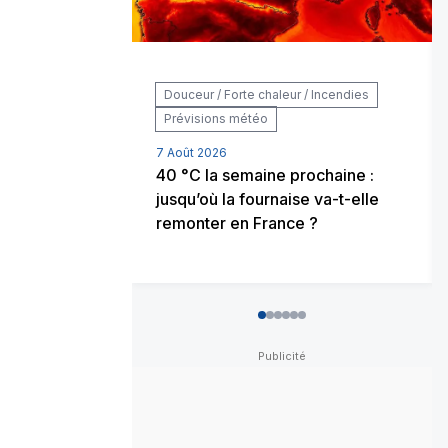
Douceur / Forte chaleur / Incendies
Prévisions météo
7 Août 2026
40 °C la semaine prochaine :
jusqu’où la fournaise va-t-elle
remonter en France ?
0
1
2
3
4
5