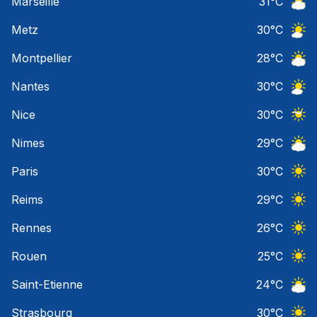
Marseille
31
°C
Ciel 
Metz
30
°C
Ciel 
Montpellier
28
°C
Ciel 
Nantes
30
°C
Ciel 
Nice
30
°C
Ciel 
Nimes
29
°C
Ciel 
Paris
30
°C
Ciel 
Reims
29
°C
Ciel 
Rennes
26
°C
Ciel 
Rouen
25
°C
Ciel 
Saint-Etienne
24
°C
Ciel 
Strasbourg
30
°C