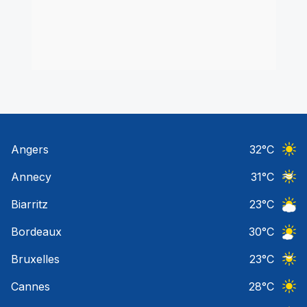
Angers
32
°C
Ciel 
Annecy
31
°C
Ciel 
Biarritz
23
°C
Ciel 
Bordeaux
30
°C
Ciel 
Bruxelles
23
°C
Ciel 
Cannes
28
°C
Ciel 