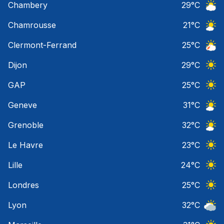
Chambery
29
°C
Ciel 
Chamrousse
21
°C
Ciel 
Clermont-Ferrand
25
°C
Orage
Dijon
29
°C
Ciel 
GAP
25
°C
Ciel 
Geneve
31
°C
Ciel 
Grenoble
32
°C
Ciel 
Le Havre
23
°C
Ciel 
Lille
24
°C
Ciel 
Londres
25
°C
Ciel 
Lyon
32
°C
Ciel 