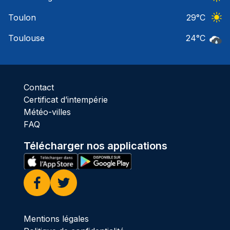
Ciel 
Toulon
29
°C
Ciel 
Toulouse
24
°C
Pluie
Contact
Certificat d’intempérie
Météo-villes
FAQ
Télécharger nos applications
Facebook
Twitter
Mentions légales