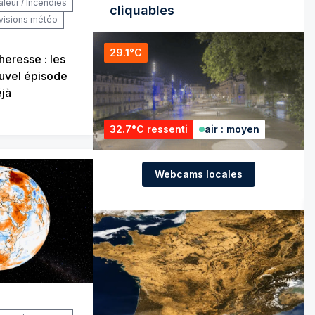
aleur / Incendies
cliquables
visions météo
29.1°C
heresse : les
ouvel épisode
éjà
32.7°C ressenti
air : moyen
Webcams locales