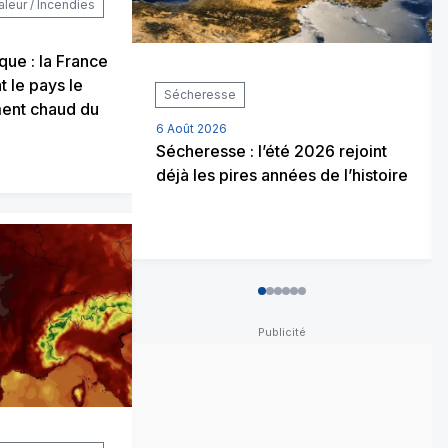
aleur / Incendies
que : la France
t le pays le
Sécheresse
ent chaud du
6 Août 2026
Sécheresse : l’été 2026 rejoint
déjà les pires années de l’histoire
0
1
2
3
4
5