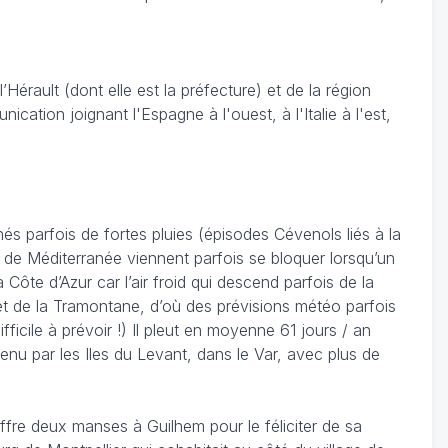
érault (dont elle est la préfecture) et de la région
cation joignant l'Espagne à l'ouest, à l'Italie à l'est,
 parfois de fortes pluies (épisodes Cévenols liés à la
 de Méditerranée viennent parfois se bloquer lorsqu’un
ôte d’Azur car l’air froid qui descend parfois de la
al et de la Tramontane, d’où des prévisions météo parfois
fficile à prévoir !) Il pleut en moyenne 61 jours / an
u par les Iles du Levant, dans le Var, avec plus de
offre deux manses à Guilhem pour le féliciter de sa