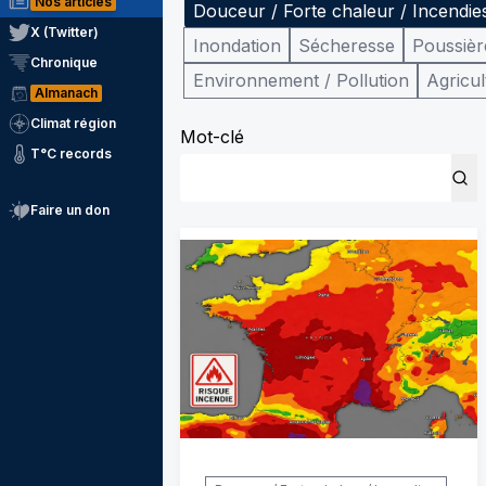
Nos articles
Douceur / Forte chaleur / Incendie
X (Twitter)
Inondation
Sécheresse
Poussièr
Chronique
Environnement / Pollution
Agricul
Almanach
Climat région
Mot-clé
T°C records
Faire un don