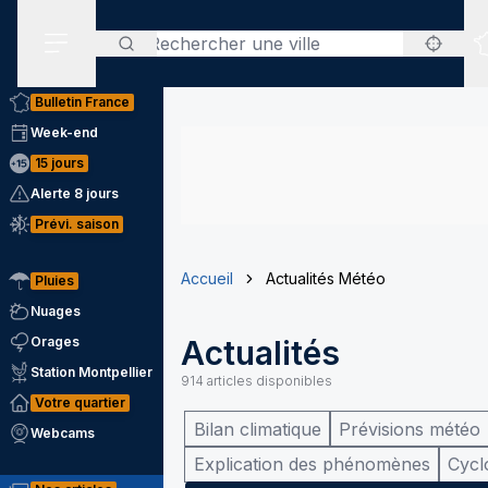
Rechercher
Menu secondaire
Bulletin France
Week-end
15 jours
Alerte 8 jours
Prévi. saison
Accueil
Actualités Météo
Pluies
Nuages
Orages
Actualités
Station Montpellier
914
articles disponibles
Votre quartier
Bilan climatique
Prévisions météo
Webcams
Explication des phénomènes
Cycl