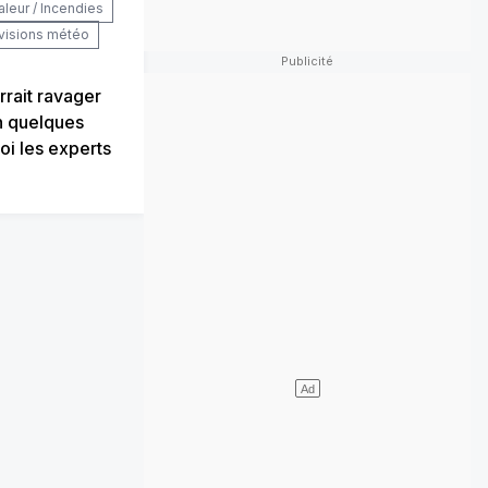
aleur / Incendies
visions météo
rrait ravager
n quelques
oi les experts