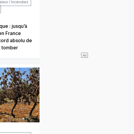
aleur / Incendies
que : jusqu’à
en France
cord absolu de
t tomber