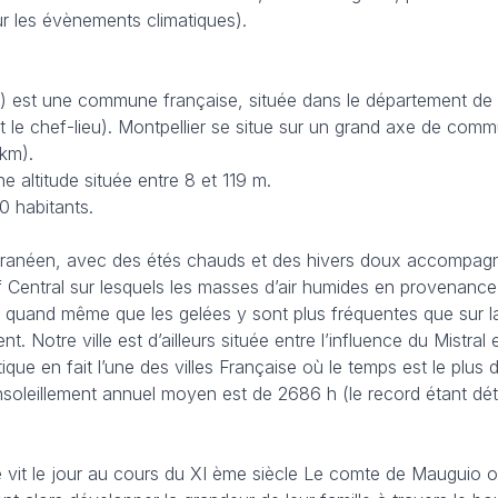
ur les évènements climatiques).
) est une commune française, située dans le département de l’H
le chef-lieu). Montpellier se situe sur un grand axe de communi
 km).
e altitude située entre 8 et 119 m.
0 habitants.
ranéen, avec des étés chauds et des hivers doux accompagnés
f Central sur lesquels les masses d’air humides en provenance
 quand même que les gelées y sont plus fréquentes que sur la C
nt. Notre ville est d’ailleurs située entre l’influence du Mistr
ue en fait l’une des villes Française où le temps est le plus di
leillement annuel moyen est de 2686 h (le record étant déten
ille vit le jour au cours du XI ème siècle Le comte de Mauguio 