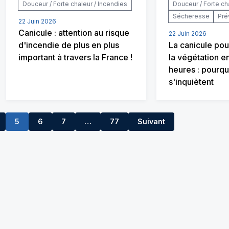
Douceur / Forte chaleur / Incendies
Douceur / Forte ch
Sécheresse
Pré
22 Juin 2026
Canicule : attention au risque
22 Juin 2026
d'incendie de plus en plus
La canicule pou
important à travers la France !
la végétation e
heures : pourqu
s'inquiètent
5
6
7
…
77
Suivant
8