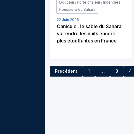
Douceur / Forte chaleur / Incendies
Poussière du Sahara
22 Juin 2026
Canicule : le sable du Sahara
va rendre les nuits encore
plus étouffantes en France
Précédent
1
…
3
4
2